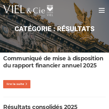
Aller
au
Menu
contenu
CATÉGORIE :
RÉSULTATS
Communiqué de mise à disposition
du rapport financier annuel 2025
lire la suite
Résultats consolidés 2025