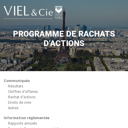
Aller
au
contenu
PROGRAMME DE RACHATS
D’ACTIONS
Communiqués
Résultats
Chiffres d’affaires
Rachat d’actions
Droits de vote
Autres
Information réglementée
Rapports annuels