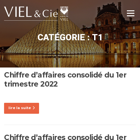
Aller
au
Menu
contenu
CATÉGORIE :
T1
Chiffre d’affaires consolidé du 1er
trimestre 2022
lire la suite
Chiffre d’affaires consolidé du 1er