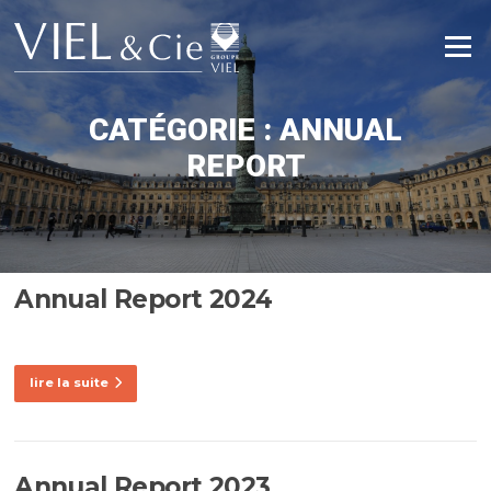
Aller
au
Menu
contenu
CATÉGORIE :
ANNUAL
REPORT
Annual Report 2024
lire la suite
Annual Report 2023