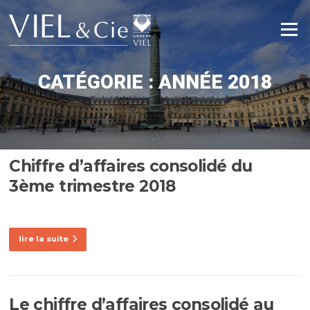
Aller
au
Menu
contenu
CATÉGORIE :
ANNÉE 2018
Chiffre d’affaires consolidé du
3ème trimestre 2018
lire la suite
Le chiffre d’affaires consolidé au