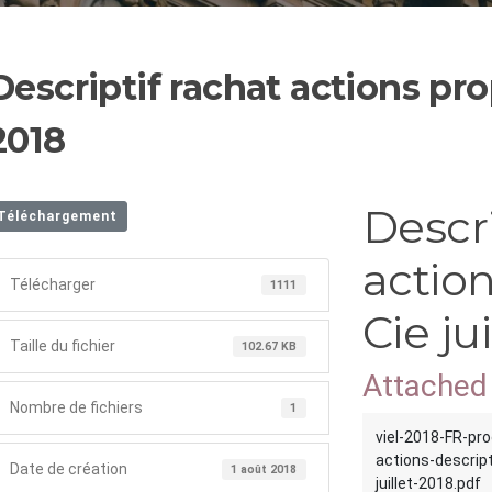
Descriptif rachat actions prop
2018
Descri
Téléchargement
action
Télécharger
1111
Cie ju
Taille du fichier
102.67 KB
Attached 
Nombre de fichiers
1
viel-2018-FR-pr
actions-descript
Date de création
1 août 2018
juillet-2018.pdf