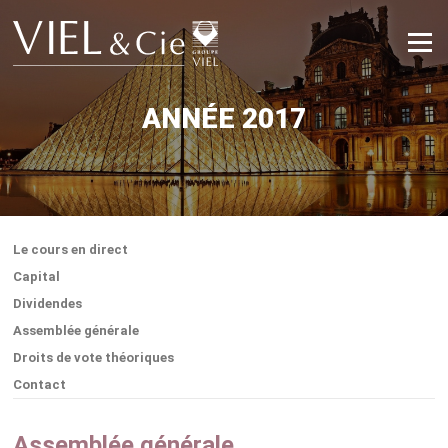
Aller
au
Menu
contenu
ANNÉE 2017
Le cours en direct
Capital
Dividendes
Assemblée générale
Droits de vote théoriques
Contact
Assemblée générale