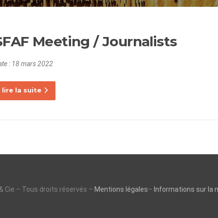
SFAF Meeting / Journalists
te :
18 mars 2022
lire la suite
& Cie – Tous droits réservés –
Mentions légales
–
Informations sur la