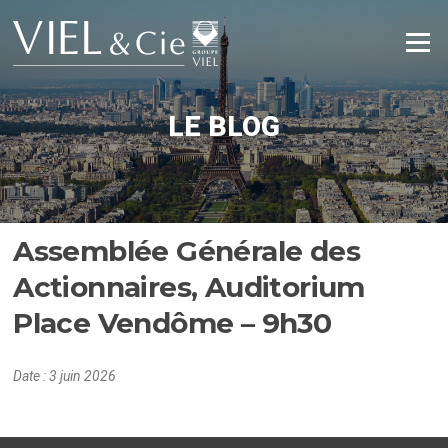
Aller
au
Menu
contenu
LE BLOG
Assemblée Générale des
Actionnaires, Auditorium
Place Vendôme – 9h30
Date :
3 juin 2026