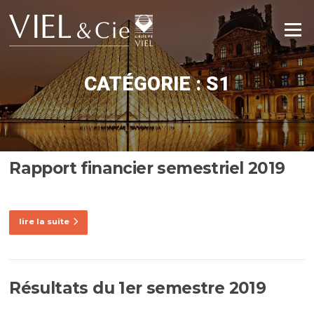
Aller
au
Menu
contenu
CATÉGORIE :
S1
Rapport financier semestriel 2019
lire la suite
Résultats du 1er semestre 2019