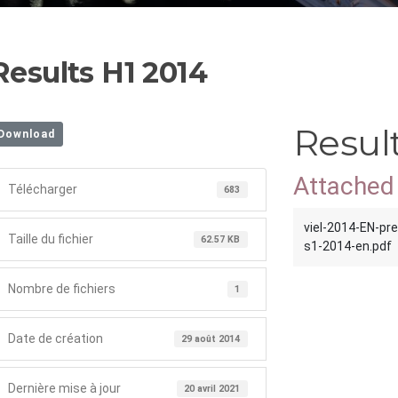
Results H1 2014
Resul
Download
Attached 
Télécharger
683
viel-2014-EN-pre
Taille du fichier
62.57 KB
s1-2014-en.pdf
Nombre de fichiers
1
Date de création
29 août 2014
Dernière mise à jour
20 avril 2021