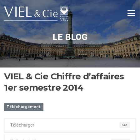
Aller
au
Menu
contenu
LE BLOG
VIEL & Cie Chiffre d’affaires
1er semestre 2014
Téléchargement
Télécharger
541