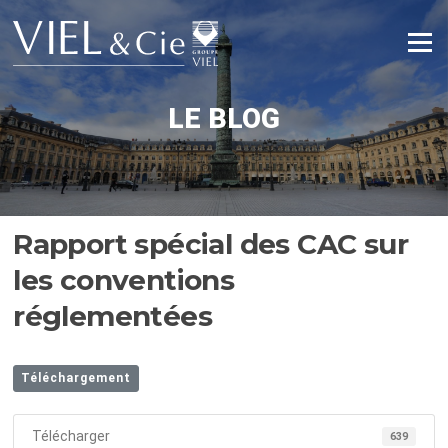
Aller
au
Menu
contenu
LE BLOG
Rapport spécial des CAC sur
les conventions
réglementées
Téléchargement
Télécharger
639