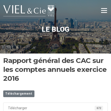
Aller
au
Menu
contenu
LE BLOG
Rapport général des CAC sur
les comptes annuels exercice
2016
Téléchargement
Télécharger
672