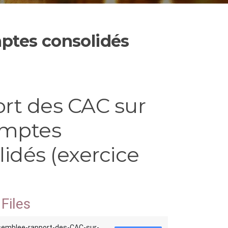
ptes consolidés
rt des CAC sur
omptes
idés (exercice
Files
semblee-rapport-des-CAC-sur-