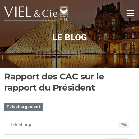
Aller
au
Menu
contenu
LE BLOG
Rapport des CAC sur le
rapport du Président
Téléchargement
Télécharger
796