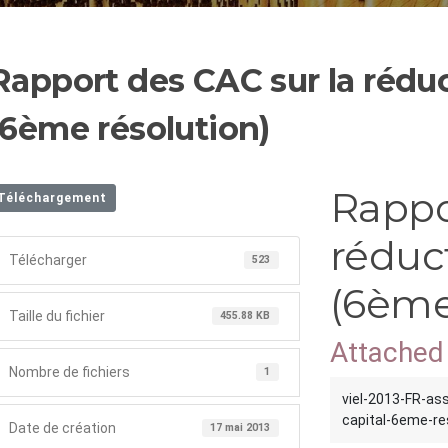
Rapport des CAC sur la réduc
(6ème résolution)
Rappo
Téléchargement
réduct
Télécharger
523
(6ème
Taille du fichier
455.88 KB
Attached 
Nombre de fichiers
1
viel-2013-FR-as
capital-6eme-re
Date de création
17 mai 2013