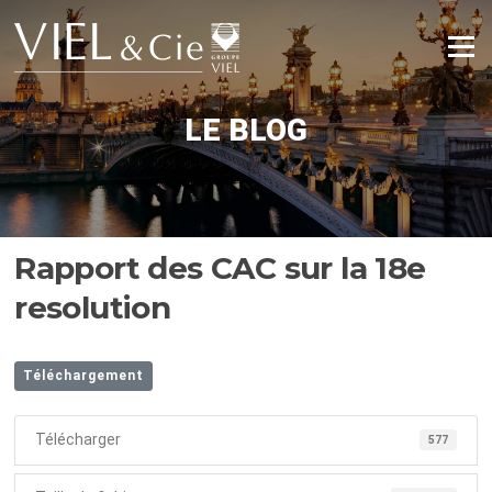
Aller
au
Menu
contenu
LE BLOG
Rapport des CAC sur la 18e
resolution
Téléchargement
Télécharger
577