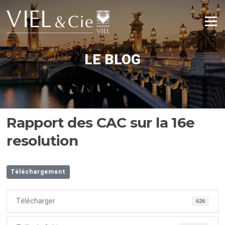
Aller
au
Menu
contenu
LE BLOG
Rapport des CAC sur la 16e
resolution
Téléchargement
Télécharger
626