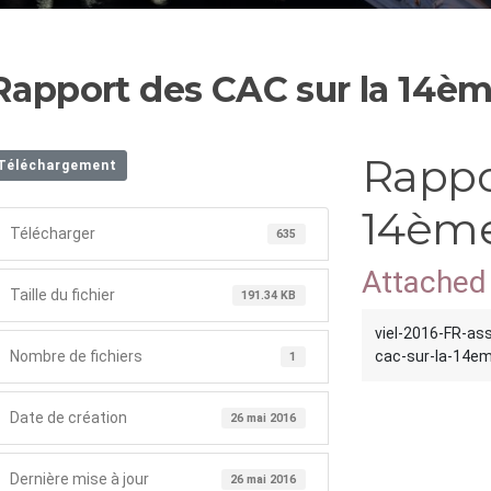
Rapport des CAC sur la 14èm
Rappo
Téléchargement
14ème
Télécharger
635
Attached 
Taille du fichier
191.34 KB
viel-2016-FR-as
Nombre de fichiers
cac-sur-la-14em
1
Date de création
26 mai 2016
Dernière mise à jour
26 mai 2016