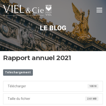
Aller
au
Menu
contenu
LE BLOG
Rapport annuel 2021
Téléchargement
Télécharger
10518
Taille du fichier
2.61 MB