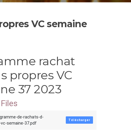
ropres VC semaine
amme rachat
ns propres VC
ne 37 2023
Files
ogramme-de-rachats-d-
Télécharger
-vc-semaine-37.pdf