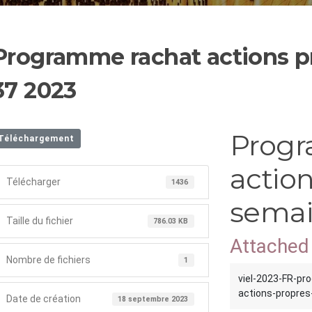
Programme rachat actions p
37 2023
Progr
Téléchargement
actio
Télécharger
1436
semai
Taille du fichier
786.03 KB
Attached 
Nombre de fichiers
1
viel-2023-FR-pr
actions-propres
Date de création
18 septembre 2023