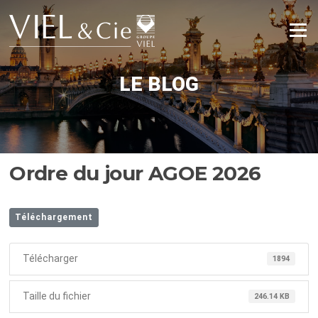
Aller
au
Menu
contenu
LE BLOG
Ordre du jour AGOE 2026
Téléchargement
Télécharger
1894
Taille du fichier
246.14 KB