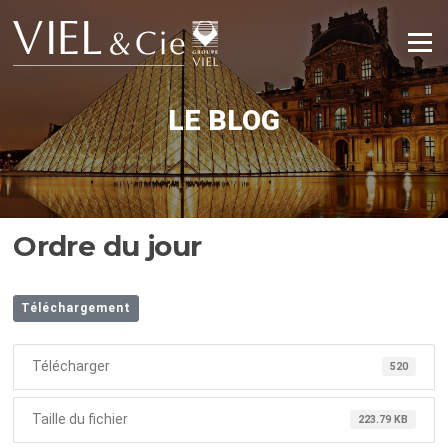
Aller
au
Menu
contenu
LE BLOG
Ordre du jour
Téléchargement
Télécharger
520
Taille du fichier
223.79 KB