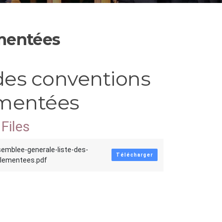
ementées
 des conventions
mentées
Files
semblee-generale-liste-des-
Télécharger
glementees.pdf