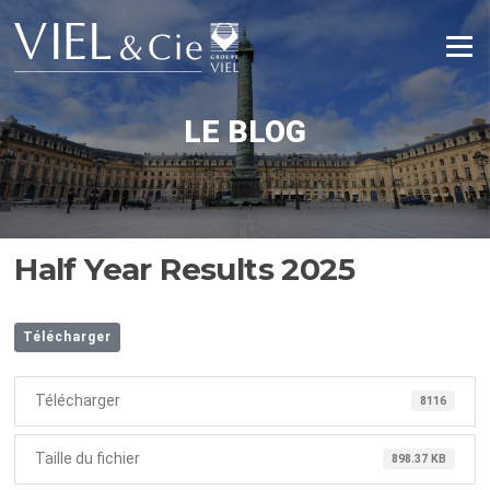
Aller
au
Menu
contenu
LE BLOG
Half Year Results 2025
Télécharger
Télécharger
8116
Taille du fichier
898.37 KB