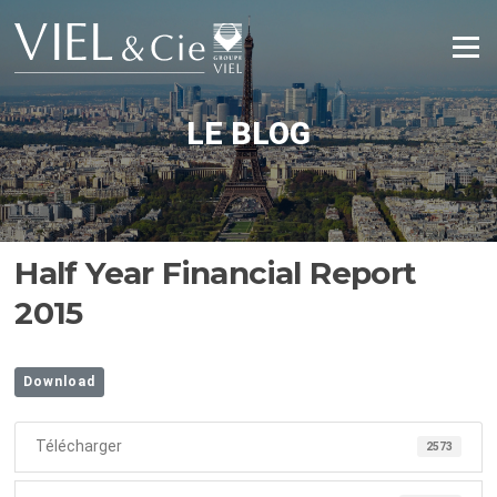
Aller
au
Menu
contenu
LE BLOG
Half Year Financial Report
2015
Download
Télécharger
2573