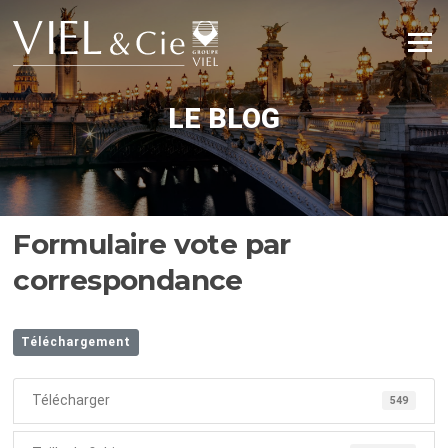
Aller
au
Menu
contenu
LE BLOG
Formulaire vote par
correspondance
Téléchargement
Télécharger
549