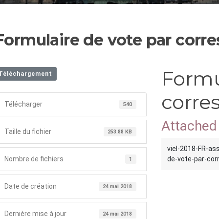
Formulaire de vote par cor
Formu
Téléchargement
corre
Télécharger
540
Attached 
Taille du fichier
253.88 KB
viel-2018-FR-as
Nombre de fichiers
de-vote-par-cor
1
Date de création
24 mai 2018
Dernière mise à jour
24 mai 2018