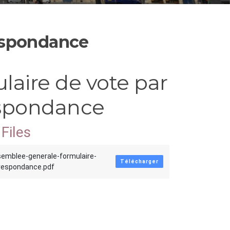
respondance
laire de vote par
spondance
Files
semblee-generale-formulaire-
Télécharger
respondance.pdf