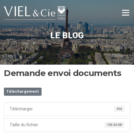
Aller
au
Menu
contenu
LE BLOG
Demande envoi documents
Téléchargement
Télécharger
918
Taille du fichier
193.30 KB