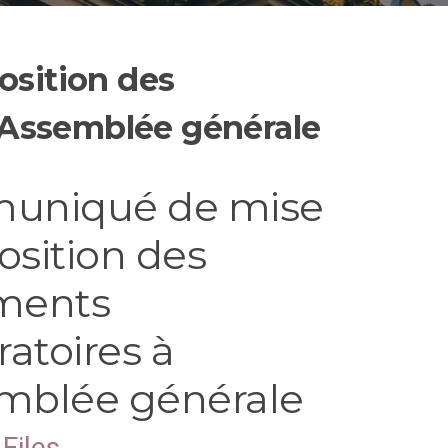
sition des
’Assemblée générale
uniqué de mise
osition des
ments
atoires à
emblée générale
Files