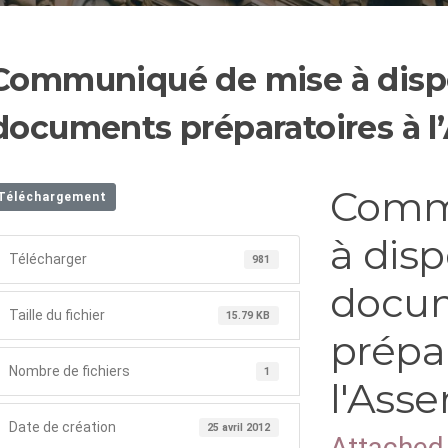
Communiqué de mise à dispo
documents préparatoires à l
Comm
Téléchargement
à disp
Télécharger
981
docu
Taille du fichier
15.79 KB
prépar
Nombre de fichiers
1
l'Ass
Date de création
25 avril 2012
Attached 