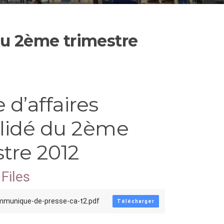
 du 2ème trimestre
e d’affaires
lidé du 2ème
stre 2012
Files
ommunique-de-presse-ca-t2.pdf
Télécharger