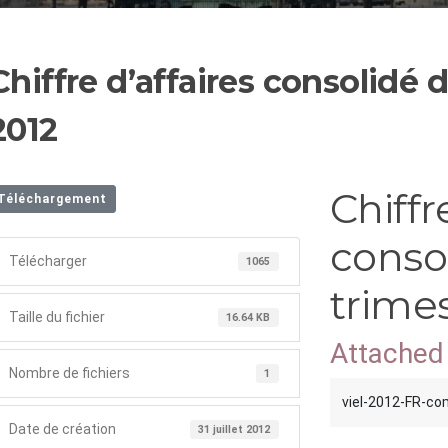
Chiffre d’affaires consolidé
2012
Chiffr
Téléchargement
conso
Télécharger
1065
trime
Taille du fichier
16.64 KB
Attached 
Nombre de fichiers
1
viel-2012-FR-c
Date de création
31 juillet 2012