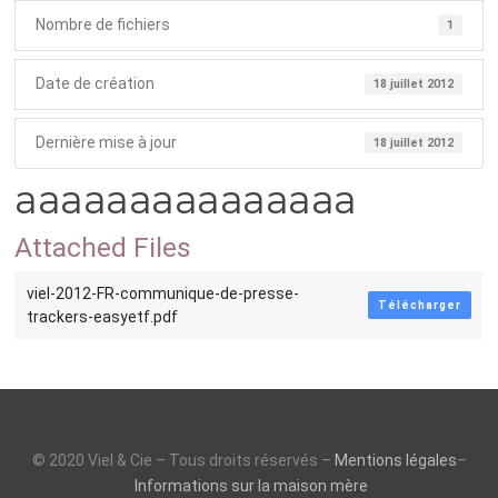
Nombre de fichiers
1
Date de création
18 juillet 2012
Dernière mise à jour
18 juillet 2012
aaaaaaaaaaaaaaa
Attached Files
viel-2012-FR-communique-de-presse-
Télécharger
trackers-easyetf.pdf
© 2020 Viel & Cie – Tous droits réservés –
Mentions légales
–
Informations sur la maison mère