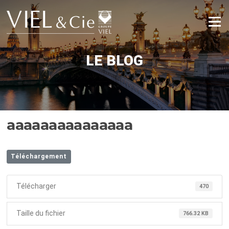
Aller
au
Menu
contenu
LE BLOG
aaaaaaaaaaaaaaa
Téléchargement
Télécharger
470
Taille du fichier
766.32 KB